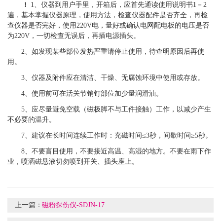
！
1
、仪器到用户手里，开箱后，应首先通读使用说明书
1
－
2
遍，基本掌握仪器原理，使用方法，检查
仪器
配
件是否齐全，再检
查仪器是否完好，使用
220V
电，量好或确认电网配电板的电压是否
为
220V
，一切检查无
误后，再插电源插头。
2
、
如发现某些部位发热严重请停止使用，待查明原因后再使
用。
3
、
仪器及附件应在清洁、干燥、无腐蚀环境中使用或存放。
4
、
使用前可在活关节销钉部位加少量润滑油。
5
、
应尽量避免空载（磁极脚不与工件接触）工作，以减少产生
不必要的温升。
7
、
建议在长时间连续工作时：充磁时间
≤
3
秒，间歇时间≥
5
秒。
8
、
不要盲目使用，不要接近高温、高湿的地方。不要在雨下作
业，喷洒磁悬液切勿喷到开关、插头座上。
上一篇：
磁粉探伤仪-SDJN-17