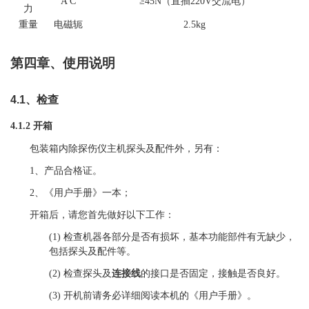
A C
≥
45
N（直插220V交流电）
力
重量
电磁轭
2.
5
kg
第
四
章、使用说明
4
.1
、
检查
4.1.2
开箱
包装箱内除探伤仪主机探头
及配件
外，另有：
1、
产品合格证。
2
、《用户手册》一本；
开箱后，请您首先做好以下工作：
(1)
检查机器各部分是否有损坏，基本功能部件有无缺少，
包括探头及
配件
等。
(2)
检查探头及
连接线
的接口是否固定，接触是否良好。
(3)
开机前请务必详细阅读本机的《用户手册》。