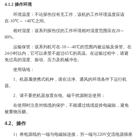
4
.
1
.2
操作环境
环境温度：不论探伤仪有无工作，该机的工作环境温度应该
在
-10
℃～
+40
℃
之间。
相对湿度：该系列探伤仪的工作环境相对湿度范围应在
20
～
8
0
%
。
运输保管：该系列机可在
-
10
～
-
40
℃的范围内被运输及保管。在
24
小时以内，它可以承受不超过
65
℃的高温。在运输过程中，请避
免过高的湿度、振动、压力及机械冲击。
使用场地：
1、
机器属便携式机种，请在洁净、通风的环境条件下运行机
器。
2、
请不要把机器放置在电、磁干扰源附近
使用
；
在使用时注意对线缆的保护，
不能通过线缆提拎电磁轭，
避免
被重物压砸。
4
.
2
、
操作
1
）
将
电源
线的一端与电磁轭连接，另一端与
220V
交流电源插座