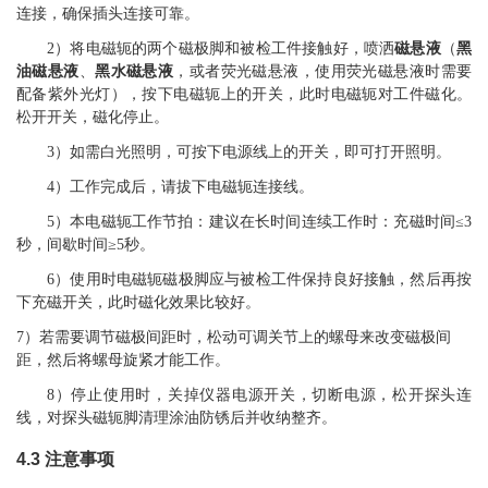
连接，确保插头连接可靠。
2
）
将电磁轭的两个磁极脚和被检工件接触好，喷洒
磁悬液
（
黑
油磁悬液
、
黑水磁悬液
，或者荧光磁悬液，使用荧光磁悬液时需要
配备紫外光灯），按下电磁轭上的开关，此时电磁轭对工件磁化。
松开开关，磁化停止。
3
）如需白光照明，可按下电源线上的开关，即可打开照明。
4
）工作完成后，请拔下电磁轭连接线。
5
）本电磁轭工作节拍：建议在长时间连续工作时：充磁时间≤
3
秒，间歇时间≥
5
秒。
6
）使用时电磁轭磁极脚应与被检工件保持良好接触，然后再按
下充磁开关，此时磁化效果比较好。
7
）
若需要调节磁极间距时，松动可调关节上的螺母来改变磁极间
距，然后将螺母旋紧才能工作。
8
）停止使用时，关掉仪器电源开关，切断电源，松开探头连
线，对探头磁轭脚清理涂油防锈后并收纳整齐。
4
.
3
注意事项