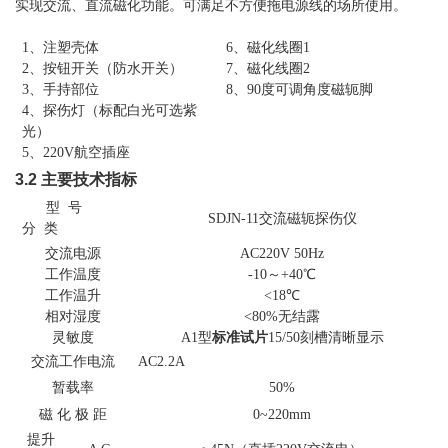
实现交流、直流磁化功能。可满足不方便拖电源线的场所使用。
1、
注塑壳体
6、
磁化
线圈
1
2、
按钮开关
（防水开关）
7、
磁化
线圈
2
3、
手持部位
8、90度可调角度磁轭脚
4、
探伤灯
（标配白光可选紫
光）
5、
220V航空插座
3.2
主要
技
术指标
型
号
SDJN-11
交流磁轭探伤仪
分
类
交流电源
AC220V 50Hz
工作温度
-10～+40℃
工作温升
<18℃
相对湿度
<80%无结露
灵敏度
A1型
标准试片
15/50刻槽清晰显示
交流工作电流
AC2.2A
暂载率
50%
磁
化
极
距
0~220mm
提升