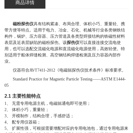
商品详情
磁粉探伤仪
具有结构紧凑、布局合理、体积小巧、重量轻、携
带方便等特点。适用于电力、冶金、石化、机械等行业各类钢铁结
构件，锅炉、压力容器、压力管道及各类型焊接结构的铁磁性材料
表层及近表层缺陷的磁粉探伤。该
探伤仪
可以直接连接交流电使
用，也可以选配交流磁化电源和直流磁化电源使用，高效轻便。特
别适用于船体焊缝检测、高空钢结构焊缝检测及压力容器内部作
业。
仪器符合
JB/T7411-2012
《电磁轭探伤仪技术条件》标准要求。
Standard Practice for Magnetic Particle Testing
——
ASTM E1444-
05
2
.1
主要性能特点
1
、
无需专用电源主机，电磁轭通电即可使用；
2
、
体积小巧，重量轻
；
3
、
开模制作
，
结构合理，
手感舒适
；
4
、
配专用仪器箱；
5
、 扩展性强，可根据需要增配对应的专用电池包，通过专用电源来