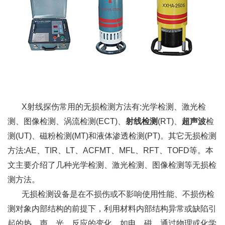
X射线探伤常用的无损检测方法有:光学检测、激光检
测、图像检测、涡流检测(ECT)、
射线检测
(RT)、
超声波
检
测(UT)、磁粉检测(MT)和液体渗透检测(PT)。其它无损检测
方法:AE、TIR、LT、ACFMT、MFL、RFT、TOFD等。本
文主要介绍了几种光学检测、激光检测、图像检测等无损检
测方法。
无损检测设备
是在不损伤或不影响使用性能、不损伤检
测对象内部结构的前提下，利用材料内部结构异常或缺陷引
起的热、声、光、反应的变化，如电、磁，通过物理或化学