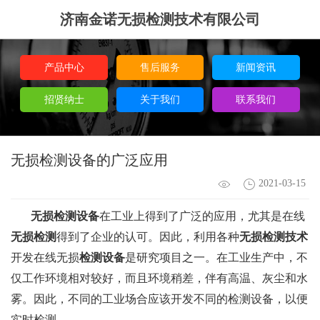
济南金诺无损检测技术有限公司
产品中心
售后服务
新闻资讯
招贤纳士
关于我们
联系我们
无损检测设备的广泛应用
2021-03-15
无损检测设备
在工业上得到了广泛的应用，尤其是在线
无损检测
得到了企业的认可。因此，利用各种
无损检测技术
开发在线无损
检测设备
是研究项目之一。在工业生产中，不
仅工作环境相对较好，而且环境稍差，伴有高温、灰尘和水
雾。因此，不同的工业场合应该开发不同的检测设备，以便
实时检测 。