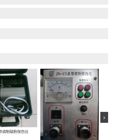
多用型磁粉探
›
冲调制磁粉探伤仪