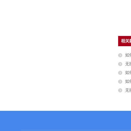
磁粉探伤机JN-C1
相关
如
无
如
如
无