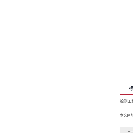
检测工
本文网
上